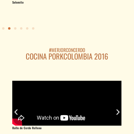
Solomito
So
#MERJORCONCERDO
COCINA PORKCOLOMBIA 2016
Rollo de Cerdo Relleno
Mi