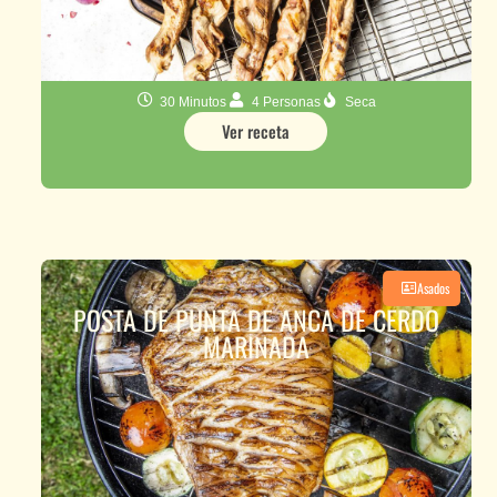
30 Minutos
4 Personas
Seca
Ver receta
Asados
POSTA DE PUNTA DE ANCA DE CERDO
MARINADA