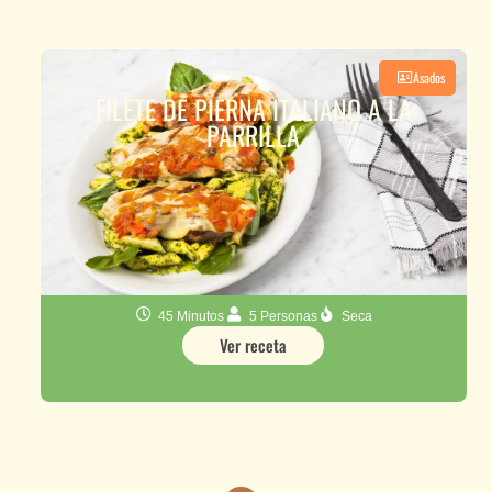
Asados
FILETE DE PIERNA ITALIANO A LA
PARRILLA
45 Minutos
5 Personas
Seca
Ver receta