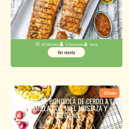
45 Minutos
5 Personas
Seca
Ver receta
Asados
PINCHOS DE BONDIOLA DE CERDO A LA
PARRILLA CON MIEL MOSTAZA Y
ORÉGANO