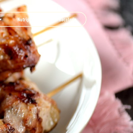
Nutripedia
Recetario