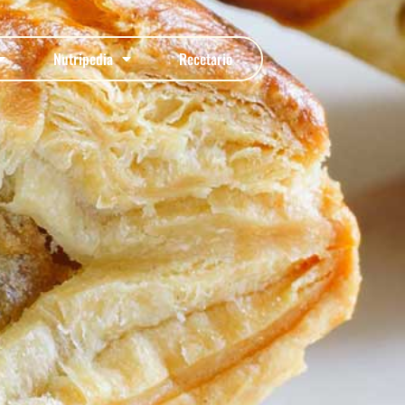
Nutripedia
Recetario