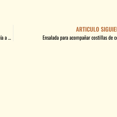
ARTICULO SIGUIE
Matambre de cerdo en diferentes opciones para tu día a día
Ensalada para acompañar costillas de c