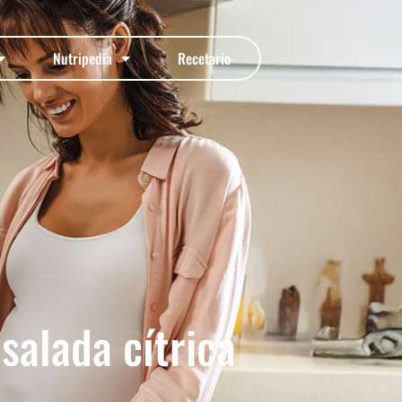
Nutripedia
Recetario
salada cítrica