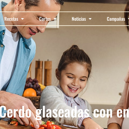
Recetas
Cortes
Noticias
Campañas
Cerdo glaseadas con en