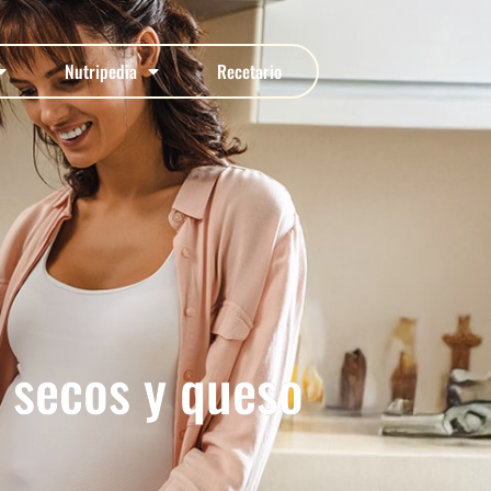
Nutripedia
Recetario
s secos y queso