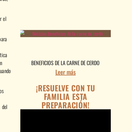
r el
para
tica
án
BENEFICIOS DE LA CARNE DE CERDO
cuando
Leer más
¡RESUELVE CON TU
os
FAMILIA ESTA
e
PREPARACIÓN!
 del