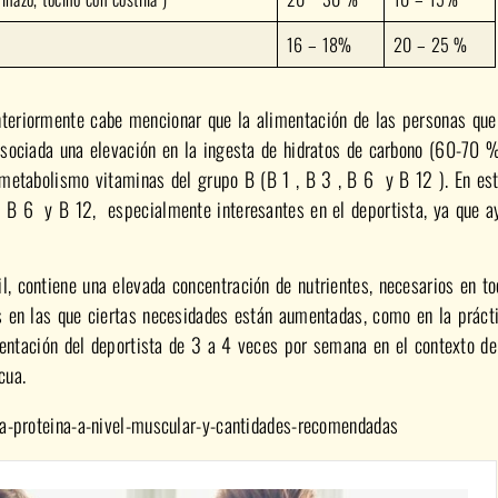
16 – 18%
20 – 25 %
anteriormente cabe mencionar que la alimentación de las personas que
 asociada una elevación en la ingesta de hidratos de carbono (60-70 
u metabolismo vitaminas del grupo B (B 1 , B 3 , B 6 y B 12 ). En es
 , B 6 y B 12, especialmente interesantes en el deportista, ya que a
l, contiene una elevada concentración de nutrientes, necesarios en t
es en las que ciertas necesidades están aumentadas, como en la práct
limentación del deportista de 3 a 4 veces por semana en el contexto d
cua.
a-proteina-a-nivel-muscular-y-cantidades-recomendadas