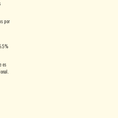
s
os por
55.5%
e es
ional.