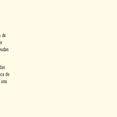
% de
te
yudan
odas
ica de
e una