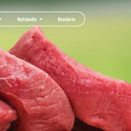
Nutripedia
Recetario