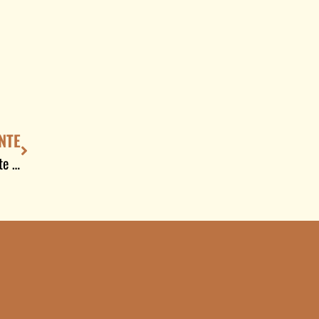
NTE
La carne de cerdo, una aliada en la alimentacion durante la lactancia