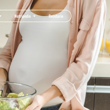
Nutripedia
Recetario