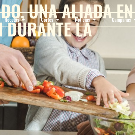
DO, UNA ALIADA EN
N DURANTE LA
Recetas
Cortes
Noticias
Campañas