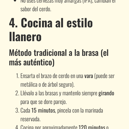
sabor del cerdo.
4. Cocina al estilo
llanero
Método tradicional a la brasa (el
más auténtico)
Ensarta el brazo de cerdo en una
vara
(puede ser
metálica o de árbol seguro).
Llévalo a las brasas y mantenlo siempre
girando
para que se dore parejo.
Cada
15 minutos
, pincela con la marinada
reservada.
Cocina por aproximadamente
120 minutos
o