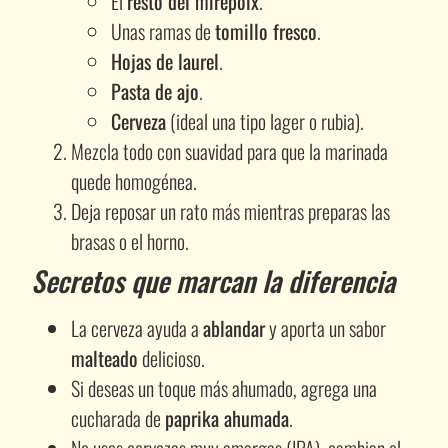
El
resto del mirepoix
.
Unas ramas de
tomillo fresco
.
Hojas de laurel
.
Pasta de ajo
.
Cerveza
(ideal una tipo lager o rubia).
Mezcla todo con suavidad para que la marinada
quede homogénea.
Deja reposar un rato más mientras preparas las
brasas o el horno.
Secretos que marcan la diferencia
La cerveza ayuda a
ablandar
y aporta un sabor
malteado
delicioso.
Si deseas un toque más ahumado, agrega una
cucharada de
paprika ahumada
.
No uses cervezas muy amargas (IPA), cambian el