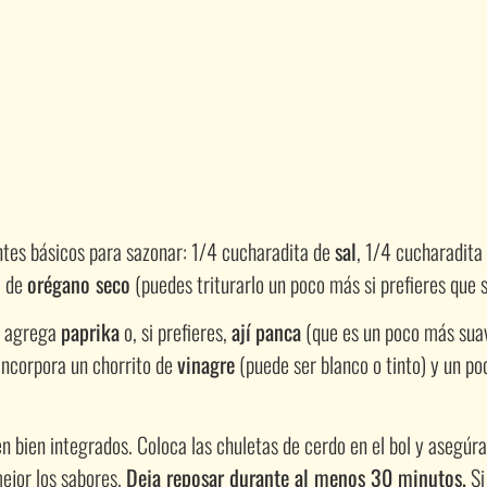
ntes básicos para sazonar: 1/4 cucharadita de
sal
, 1/4 cucharadita
a de
orégano seco
(puedes triturarlo un poco más si prefieres que 
r, agrega
paprika
o, si prefieres,
ají panca
(que es un poco más suave
 incorpora un chorrito de
vinagre
(puede ser blanco o tinto) y un p
n bien integrados. Coloca las chuletas de cerdo en el bol y asegúr
ejor los sabores.
Deja reposar durante al menos 30 minutos.
Si