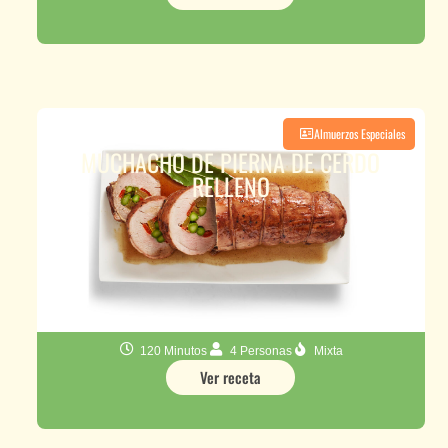
Almuerzos Especiales
MUCHACHO DE PIERNA DE CERDO
RELLENO
120 Minutos
4 Personas
Mixta
Ver receta