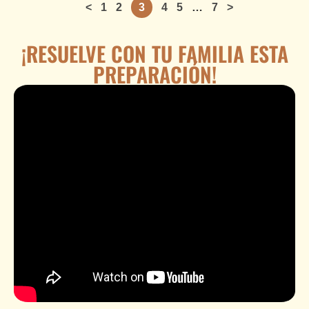
<
1
2
3
4
5
…
7
>
¡RESUELVE CON TU FAMILIA ESTA
PREPARACIÓN!