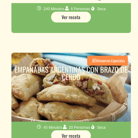
240 Minutos
6 Personas
Seca
Ver receta
Almuerzos Especiales
EMPANADAS ARGENTINAS CON BRAZO DE
CERDO
45 Minutos
20 Personas
Seca
Ver receta