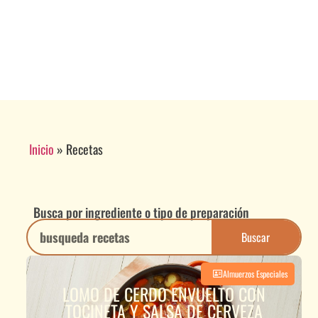
Inicio
»
Recetas
Busca por ingrediente o tipo de preparación
Buscar
Almuerzos Especiales
LOMO DE CERDO ENVUELTO CON
TOCINETA Y SALSA DE CERVEZA