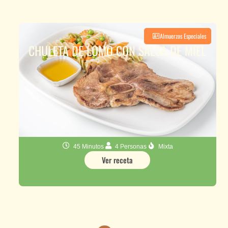
Almuerzos Especiales
CHULETA DE LOMO CON SALSA DE MIEL
45 Minutos
4 Personas
Mixta
Ver receta