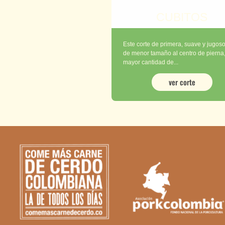
CUBITOS
Este corte de primera, suave y jugoso
de menor tamaño al centro de pierna,
mayor cantidad de...
ver corte