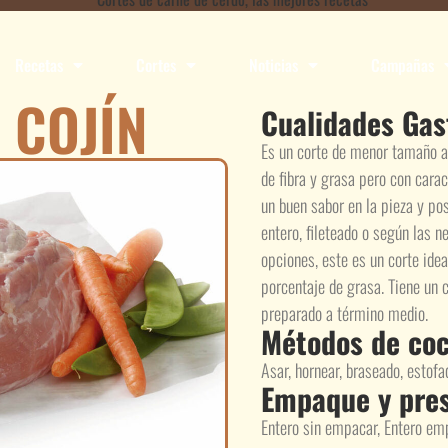
Recetas
Cortes
Noticias
Campañas
 COJÍN
Cualidades Ga
Es un corte de menor tamaño a
de fibra y grasa pero con carac
un buen sabor en la pieza y pos
entero, fileteado o según las 
opciones, este es un corte idea
porcentaje de grasa. Tiene un 
preparado a término medio.
Métodos de coc
Asar, hornear, braseado, estofad
Empaque y pre
Entero sin empacar, Entero emp