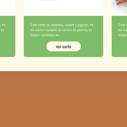
SOLOMITO / LOMITO
P
, es
Este corte de primera, suave y jugoso, es
Este 
 la
de menor tamaño al centro de pierna, la
de me
mayor cantidad de...
mayor
ver corte