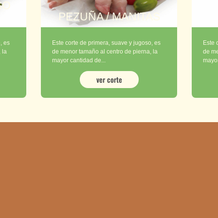
SO
PEZUÑA / MANITAS
, es
Este corte de primera, suave y jugoso, es
Este 
 la
de menor tamaño al centro de pierna, la
de me
mayor cantidad de...
mayor
ver corte