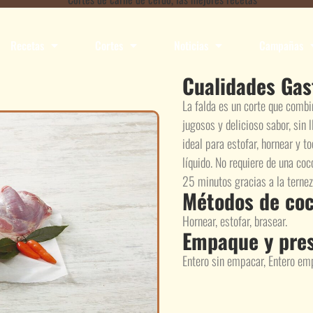
Recetas
Cortes
Noticias
Campañas
Cualidades Ga
La falda es un corte que combin
jugosos y delicioso sabor, sin 
ideal para estofar, hornear y 
líquido. No requiere de una co
25 minutos gracias a la ternez
Métodos de coc
Hornear, estofar, brasear.
Empaque y pre
Entero sin empacar, Entero empa