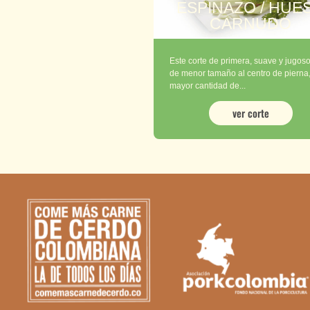
ESPINAZO / HUE
CARNUDO
Este corte de primera, suave y jugoso
de menor tamaño al centro de pierna,
mayor cantidad de...
ver corte